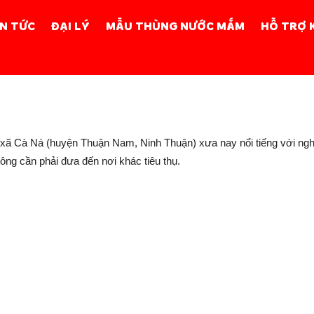
IN TỨC
ĐẠI LÝ
MẪU THÙNG NƯỚC MẮM
HỖ TRỢ 
n, xã Cà Ná (huyện Thuận Nam, Ninh Thuận) xưa nay nổi tiếng với n
ng cần phải đưa đến nơi khác tiêu thụ.