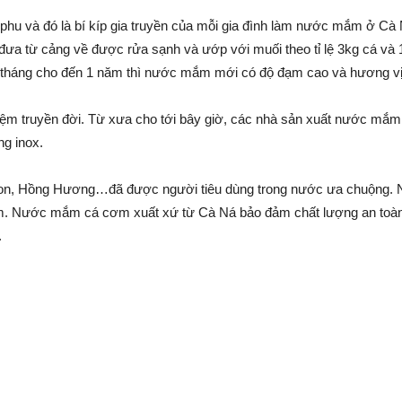
phu và đó là bí kíp gia truyền của mỗi gia đình làm nước mắm ở C
ưa từ cảng về được rửa sạnh và ướp với muối theo tỉ lệ 3kg cá và 1
 9 tháng cho đến 1 năm thì nước mắm mới có độ đạm cao và hương vị
ệm truyền đời. Từ xưa cho tới bây giờ, các nhà sản xuất nước mắm 
ng inox.
on, Hồng Hương…đã được người tiêu dùng trong nước ưa chuộng.
 cơm. Nước mắm cá cơm xuất xứ từ Cà Ná bảo đảm chất lượng an to
.