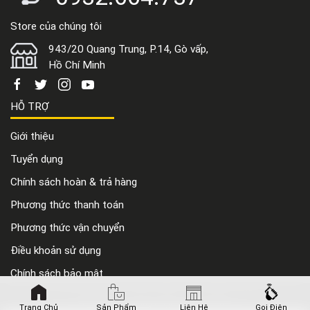
Store của chúng tôi
943/20 Quang Trung, P.14, Gò vấp,
Hồ Chí Minh
HỖ TRỢ
Giới thiệu
Tuyển dụng
Chính sách hoàn & trả hàng
Phương thức thanh toán
Phương thức vận chuyển
Điều khoản sử dụng
Chính sách bảo mật
Copyright © 2020 nước mắm bé bầu, Inc. All rights reserved.
Điều khoản sử dụng
|
Chính sách bảo mật
Trang Chủ
Sản Phẩm
Liên Hệ
Gọi Điện