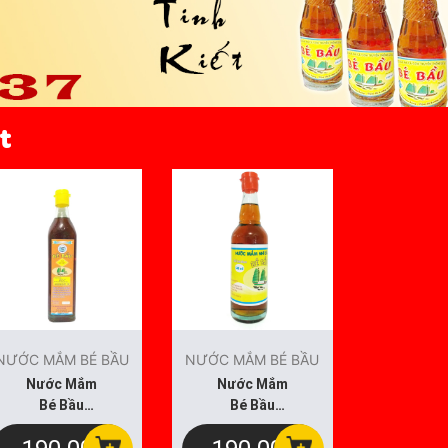
t
NƯỚC MẮM BÉ BẦU
NƯỚC MẮM BÉ BẦU
NƯỚC MẮM
Nước Mắm
Nước Mắm
Nước
Bé Bầu
Bé Bầu
Bé 
500ml Loại
500ml Loại
300ml
Thượng
Thượng
Thư