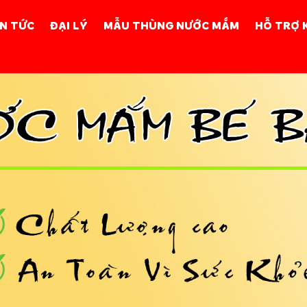
IN TỨC
ĐẠI LÝ
MẪU THÙNG NƯỚC MẮM
HỖ TRỢ 