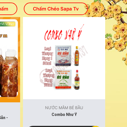
hẩm
Chẩm Chéo Sapa Tv
NƯỚC MẮM BÉ BẦU
Combo Như Ý
ẵn -