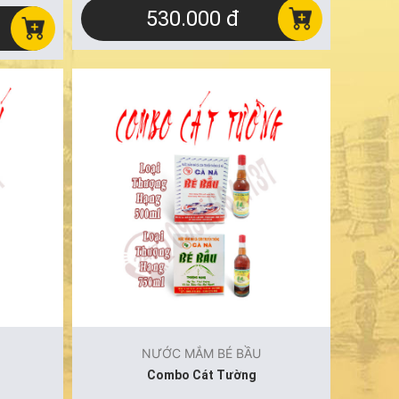
530.000 đ
NƯỚC MẮM BÉ BẦU
Combo Cát Tường