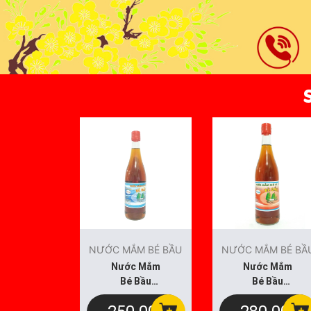
NƯỚC MẮM BÉ BẦU
NƯỚC MẮM BÉ BẦ
Nước Mắm
Nước Mắm
Bé Bầu
Bé Bầu
750ml Loại
750ml Loại
Thượng
Thượng