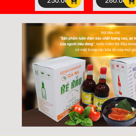
250.000
280.000
Hạng 2
Hạng 1
đ
đ