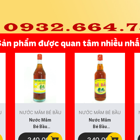
Sản phẩm được quan tâm nhiều nhấ
U
NƯỚC MẮM BÉ BẦU
NƯỚC MẮM BÉ BẦU
Nước Mắm
Nước Mắm
Bé Bầu
Bé Bầu
750ml Loại
500ml Loại
Thượng
Đặc Biệt