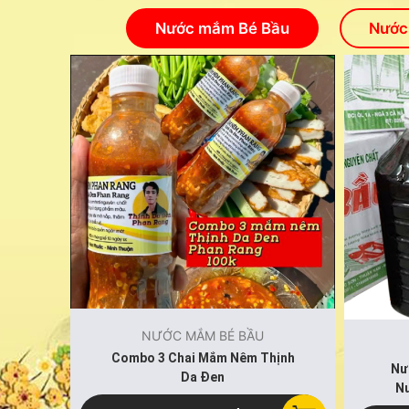
Nước mắm Bé Bầu
Nước 
NƯỚC MẮM BÉ BẦU
Combo 3 Chai Mắm Nêm Thịnh
Nư
Da Đen
N