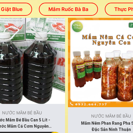
Giặt Blue
Mắm Ruốc Bà Ba
Thực P
NƯỚC MẮM BÉ BẦU
NƯỚC MẮM BÉ BẦU
ớc Mắm Bé Bầu Can 5 Lít -
Mắm Nêm Phan Rang Pha S
ước Mắm Cá Cơm Nguyên
Đặc Sản Ninh Thuận
Chất