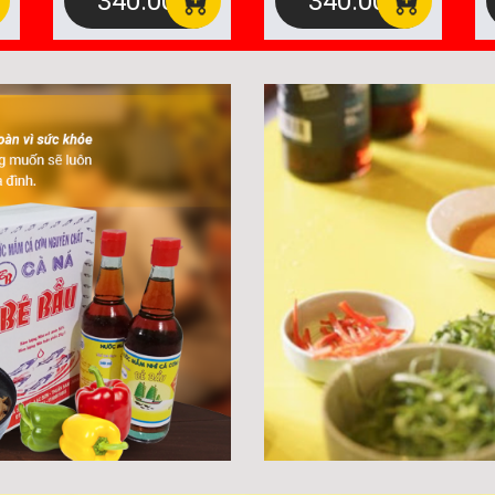
340.000
340.000
Hạng
đ
đ