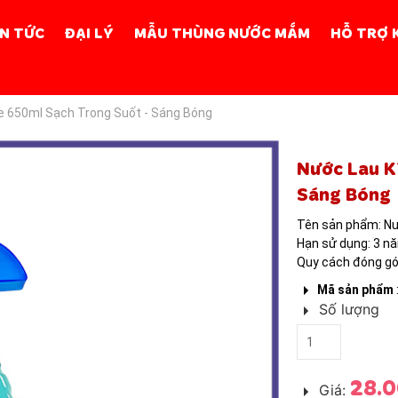
IN TỨC
ĐẠI LÝ
MẪU THÙNG NƯỚC MẮM
HỖ TRỢ 
e 650ml Sạch Trong Suốt - Sáng Bóng
NƯỚC GIẶT B
Nước Lau K
Sáng Bóng
Tên sản phẩm: Nư
Hạn sử dụng: 3 nă
Quy cách đóng gó
Mã sản phẩm
Số lượng
28.0
Giá: