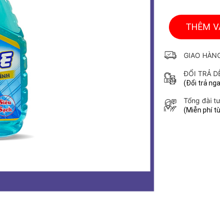
THÊM V
GIAO HÀN
ĐỔI TRẢ D
(Đổi trả ng
Tổng đài t
(Miễn phí t