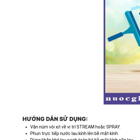
HƯỚNG DẪN SỬ DỤNG:
Vặn núm vòi xịt về vị trí STREAM hoặc SPRAY.
Phun trực tiếp nước lau kính lên bề mặt kính.
Dùng khăn khô lau sạch toàn bộ bề mặt kính cần lau.