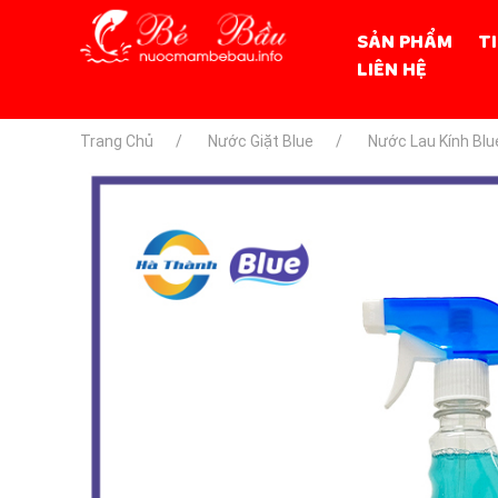
SẢN PHẨM
T
LIÊN HỆ
Trang Chủ
Nước Giặt Blue
Nước Lau Kính Blu