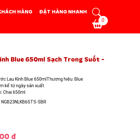
KHÁCH HÀNG
ĐẶT HÀNG NHANH
0
LUE
ính Blue 650ml Sạch Trong Suốt -
ớc Lau Kính Blue 650mlThương hiệu: Blue
m kể từ ngày sản xuất.
i: Chai 650ml
: NGB23NLKB6STS-SBR
00 đ