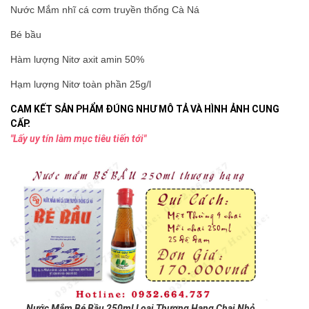
Nước Mắm nhĩ cá cơm truyền thống Cà Ná
Bé bầu
Hàm lượng Nitơ axit amin 50%
Hạm lượng Nitơ toàn phần 25g/l
CAM KẾT SẢN PHẨM ĐÚNG NHƯ
MÔ TẢ
VÀ
HÌNH ẢNH
CUNG
CẤP.
"Lấy uy tín làm mục tiêu tiến tới"
Nước Mắm Bé Bầu 250ml Loại Thượng Hạng Chai Nhỏ