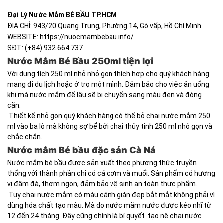
Đại Lý Nước Mắm BÉ BẦU TP.HCM
ĐỊA CHỈ: 943/20 Quang Trung, Phường 14, Gò vấp, Hồ Chí Minh
WEBSITE: https://nuocmambebau.info/
SĐT: (+84) 932.664.737
Nước Mắm Bé Bầu 250ml tiện lợi
Với dung tích 250 ml nhỏ nhỏ gọn thích hợp cho quý khách hàng
mang đi du lịch hoặc ở trọ một mình. Đảm bảo cho việc ăn uống
khi mà nước mắm để lâu sẽ bị chuyển sang màu đen và đóng
cặn.
Thiết kế nhỏ gọn quý khách hàng có thể bỏ chai nước mắm 250
ml vào ba lô mà không sợ bể bởi chai thủy tinh 250 ml nhỏ gọn và
chắc chắn.
Nước mắm Bé bầu đặc sản Cà Ná
Nước mắm bé bầu được sản xuất theo phương thức truyền
thống với thành phần chỉ có cá cơm và muối. Sản phẩm có hương
vị đậm đà, thơm ngon, đảm bảo vệ sinh an toàn thực phẩm.
Tuy chai nước mắm có màu cánh gián đẹp bắt mắt không phải vì
dùng hóa chất tạo màu. Mà do nước mắm nước được kéo nhĩ từ
12 đến 24 tháng. Đây cũng chính là bí quyết tạo nê chai nước