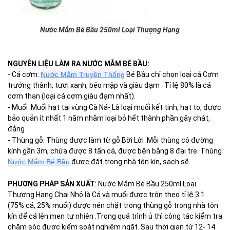
Nước Mắm Bé Bầu 250ml Loại Thượng Hạng
NGUYÊN LIỆU LÀM RA NƯỚC MẮM BÉ BẦU:
- Cá cơm:
Nước Mắm Truyền Thống
Bé Bầu chỉ chọn loại cá Cơm
trưởng thành, tươi xanh, béo mập và giàu đạm . Tỉ lệ 80% là cá
cơm than (loại cá cơm giàu đạm nhất).
- Muối :Muối hạt tại vùng Cà Ná- Là loại muối kết tinh, hạt to, được
bảo quản ít nhất 1 năm nhằm loại bỏ hết thành phần gây chát,
đắng
- Thùng gỗ: Thùng được làm từ gỗ Bời Lời .Mỗi thùng có đường
kính gần 3m, chứa được 8 tấn cá, được bện bằng 8 đai tre. Thùng
Nước Mắm Bé Bầu
được đặt trong nhà tôn kín, sạch sẽ.
PHƯƠNG PHÁP SẢN XUẤT
: Nước Mắm Bé Bầu 250ml Loại
Thượng Hạng Chai Nhỏ là Cá và muối được trộn theo tỉ lệ 3:1
(75% cá, 25% muối) được nén chặt trong thùng gỗ trong nhà tôn
kín để cá lên men tự nhiên .Trong quá trình ủ thì công tác kiểm tra
chăm sóc được kiểm soát nghiêm ngặt. Sau thời gian từ 12- 14