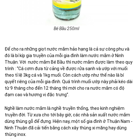
Bé Bầu 250ml
Để cho ra những giọt nước mắm hảo hạng là cả sự công phu và
đó là bí kíp gia truyền của mỗi gia đình làm nước mắm ở Ninh
Thuận. Với nước mắm Bé Bầu thì nước mắm được làm theo quy
trình : “Cá cơm đưa từ cảng về được rửa sạnh và ướp với muối
theo tỉ lệ 3kg cá và 1kg muối. Còn cách ướp như thế nào là bí
quyết riêng của mỗi gia đình. Quá trình muối ướp này phải kéo dài
từ 9 tháng cho đến 12 tháng thì mới cho ra nước mắm có độ
đạm cao và hương vị đặc trưng”.
Nghề làm nước mắm là nghề truyền thống, theo kinh nghiệm
truyền đời. Từ xưa cho tới bây giờ, các nhà sản xuất nước mắm
dùng thùng gỗ để đựng. Hiện nay, một số gia đình ở Thuận Nam -
Ninh Thuận đã cải tiến bằng cách xây thùng xi măng hay dùng
thùng inox.