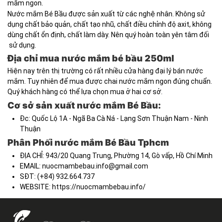
mắm ngon.
Nước mắm Bé Bầu được sản xuất từ các nghệ nhân. Không sử
dụng chất bảo quản, chất tạo nhũ, chất điều chỉnh độ axit, không
dùng chất ổn định, chất làm dày. Nên quý hoàn toàn yên tâm đối
sử dụng.
Địa chỉ mua nước mắm bé bầu 250ml
Hiện nay trên thị trường có rất nhiều cửa hàng đại lý bán nước
mắm. Tuy nhiên để mua được chai nước mắm ngon đúng chuẩn.
Quý khách hàng có thể lựa chọn mua ở hai cơ sở.
Cơ sở sản xuất nước mắm Bé Bầu:
Đc: Quốc Lộ 1A - Ngã Ba Cà Ná - Lạng Sơn Thuận Nam - Ninh
Thuận
Phân Phối nước mắm Bé Bầu Tphcm
ĐỊA CHỈ: 943/20 Quang Trung, Phường 14, Gò vấp, Hồ Chí Minh
EMAIL:
nuocmambebau.info@gmail.com
SĐT: (+84) 932.664.737
WEBSITE: https://nuocmambebau.info/