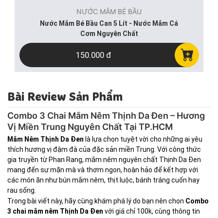
NƯỚC MẮM BÉ BẦU
Nước Mắm Bé Bầu Can 5 Lít - Nước Mắm Cá
Cơm Nguyên Chất
150.000 đ
Bài Review Sản Phẩm
Combo 3 Chai Mắm Nêm Thịnh Da Đen – Hương
Vị Miền Trung Nguyên Chất Tại TP.HCM
Mắm Nêm Thịnh Da Đen
là lựa chọn tuyệt vời cho những ai yêu
thích hương vị đậm đà của đặc sản miền Trung. Với công thức
gia truyền từ Phan Rang, mắm nêm nguyên chất Thịnh Da Đen
mang đến sự mặn mà và thơm ngon, hoàn hảo để kết hợp với
các món ăn như bún mắm nêm, thịt luộc, bánh tráng cuốn hay
rau sống.
Trong bài viết này, hãy cùng khám phá lý do bạn nên chọn
Combo
3 chai mắm nêm Thịnh Da Đen
với giá chỉ 100k, cùng thông tin