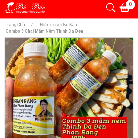
0
Trang Chủ
Nước mắm Bé Bầu
Combo 3 Chai Mắm Nêm Thịnh Da Đen