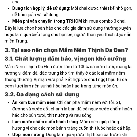
chai.
Dung tích hợp lý, dễ sử dụng
: Mỗi chai được thiết kế nhỏ gọn,
dễ bảo quản và sử dụng.
Miễn phí vận chuyển trong TP.HCM
khi mua combo 3 chai.
Đây là lựa chọn hoàn hảo cho các gia đình sử dụng thường xuyên
hoặc làm quà biếu tặng cho bạn bè, người thân yêu thích đặc sản
miền Trung.
3. Tại sao nên chọn Mắm Nêm Thịnh Da Đen?
3.1. Chất lượng đảm bảo, vị ngon khó cưỡng
Mắm Nêm Thịnh Da Đen được làm từ 100% cá cơm tươi, mang lại
hương vị đậm đà, đặc trưng khó tìm thấy ở các loại mắm nêm
thông thường. Vị mặn vừa phải kết hợp với chút ngọt hậu từ cá
cơm tươi làm nên sự hài hòa hoàn hảo trong từng món ăn.
3.2. Đa dạng cách sử dụng
Ăn kèm bún mắm nêm
: Chỉ cần pha mắm nêm với tỏi, ớt,
đường và nước cốt chanh là bạn đã có ngay nước chấm hoàn
hảo cho bún tươi, thịt nướng và rau sống.
Làm nước chấm cuốn bánh tráng
: Mắm nêm giúp tăng
hương vị cho các món bánh tráng cuốn thịt luộc hoặc cá hấp.
Ướp món nướng
: Dùng làm gia vị ướp thịt hoặc cá trước khi