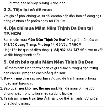
nướng, tạo nên lớp hương vị độc đáo.
3.3. Tiện lợi và dễ mua
Với giá cả phải chăng và ưu đãi combo hấp dẫn, bạn dễ dàng đặt
hàng và nhận sản phẩm ngay tại TP.HCM.
4. Địa chỉ mua Mắm Nêm Thịnh Da Đen tại
TP.HCM
Bạn muốn mua
Mắm Nêm Thịnh Da Đen
? Hãy ghé thăm địa chỉ:
943/20 Quang Trung, Phường 14, Gò Vấp, TP.HCM
Hoặc liên hệ qua số điện thoại:
(+84) 932.664.737
để được tư vấn
và đặt hàng nhanh nhất.
5. Cách bảo quản Mắm Nêm Thịnh Da Đen
Để mắm nêm luôn thơm ngon và giữ được hương vị đặc trưng,
bạn cần lưu ý một số cách bảo quản sau:
Đậy kín nắp chai sau mỗi lần sử dụng
để tránh mắm bị hỏng
hoặc mất hương vị.
Bảo quản nơi khô ráo, thoáng mát
: Nên để mắm ở nhiệt độ
phòng hoặc trong tủ lạnh nếu sử dụng lâu dài.
Tránh ánh nắng trực tiếp
: Ánh nắng có thể làm ảnh hưởng đến
chất lượng mắm.