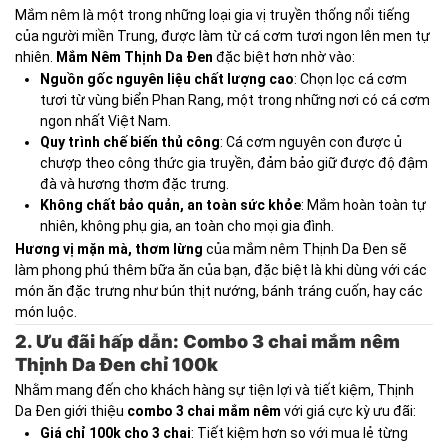
Mắm nêm là một trong những loại gia vị truyền thống nổi tiếng
của người miền Trung, được làm từ cá cơm tươi ngon lên men tự
nhiên.
Mắm Nêm Thịnh Da Đen
đặc biệt hơn nhờ vào:
Nguồn gốc nguyên liệu chất lượng cao
: Chọn lọc cá cơm
tươi từ vùng biển Phan Rang, một trong những nơi có cá cơm
ngon nhất Việt Nam.
Quy trình chế biến thủ công
: Cá cơm nguyên con được ủ
chượp theo công thức gia truyền, đảm bảo giữ được độ đậm
đà và hương thơm đặc trưng.
Không chất bảo quản, an toàn sức khỏe
: Mắm hoàn toàn tự
nhiên, không phụ gia, an toàn cho mọi gia đình.
Hương vị mặn mà, thơm lừng
của mắm nêm Thịnh Da Đen sẽ
làm phong phú thêm bữa ăn của bạn, đặc biệt là khi dùng với các
món ăn đặc trưng như bún thịt nướng, bánh tráng cuốn, hay các
món luộc.
2. Ưu đãi hấp dẫn: Combo 3 chai mắm nêm
Thịnh Da Đen chỉ 100k
Nhằm mang đến cho khách hàng sự tiện lợi và tiết kiệm, Thịnh
Da Đen giới thiệu
combo 3 chai mắm nêm
với giá cực kỳ ưu đãi:
Giá chỉ 100k cho 3 chai
: Tiết kiệm hơn so với mua lẻ từng