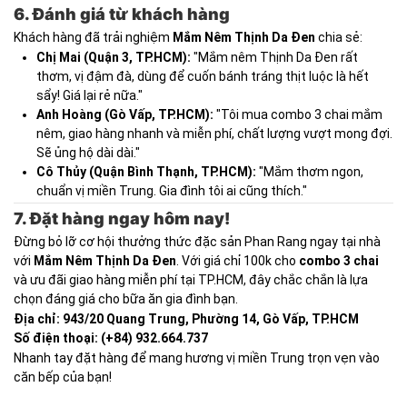
6. Đánh giá từ khách hàng
Khách hàng đã trải nghiệm
Mắm Nêm Thịnh Da Đen
chia sẻ:
Chị Mai (Quận 3, TP.HCM):
"Mắm nêm Thịnh Da Đen rất
thơm, vị đậm đà, dùng để cuốn bánh tráng thịt luộc là hết
sẩy! Giá lại rẻ nữa."
Anh Hoàng (Gò Vấp, TP.HCM):
"Tôi mua combo 3 chai mắm
nêm, giao hàng nhanh và miễn phí, chất lượng vượt mong đợi.
Sẽ ủng hộ dài dài."
Cô Thủy (Quận Bình Thạnh, TP.HCM):
"Mắm thơm ngon,
chuẩn vị miền Trung. Gia đình tôi ai cũng thích."
7. Đặt hàng ngay hôm nay!
Đừng bỏ lỡ cơ hội thưởng thức đặc sản Phan Rang ngay tại nhà
với
Mắm Nêm Thịnh Da Đen
. Với giá chỉ 100k cho
combo 3 chai
và ưu đãi giao hàng miễn phí tại TP.HCM, đây chắc chắn là lựa
chọn đáng giá cho bữa ăn gia đình bạn.
Địa chỉ: 943/20 Quang Trung, Phường 14, Gò Vấp, TP.HCM
Số điện thoại: (+84) 932.664.737
Nhanh tay đặt hàng để mang hương vị miền Trung trọn vẹn vào
căn bếp của bạn!