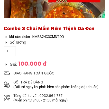
NƯỚC MẮM BÉ BẦU
Combo 3 Chai Mắm Nêm Thịnh Da Đen
Mã sản phẩm
: NMBB24C3CMNTDD
Số lượng
100.000 đ
Giá:
GIAO HÀNG TOÀN QUỐC
ĐỔI TRẢ DỄ DÀNG
(Đổi trả ngay khi phát hiện sản phẩm không đặt chuẩn)
Tổng đài tư vấn 0932.664.737
(Miễn phí từ 8h00 - 21:00 mỗi ngày)