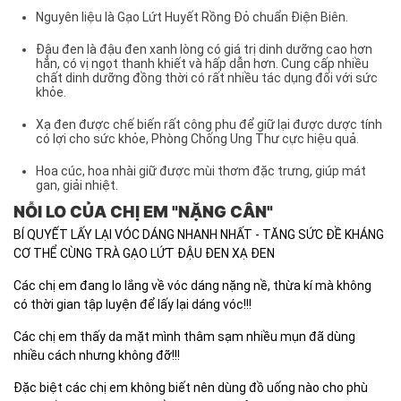
Nguyên liệu là Gạo Lứt Huyết Rồng Đỏ chuẩn Điện Biên.
Đậu đen là đậu đen xanh lòng có giá trị dinh dưỡng cao hơn
hẳn, có vị ngọt thanh khiết và hấp dẫn hơn. Cung cấp nhiều
chất dinh dưỡng đồng thời có rất nhiều tác dụng đối với sức
khỏe.
Xạ đen được chế biến rất công phu để giữ lại được dược tính
có lợi cho sức khỏe, Phòng Chống Ung Thư cực hiệu quả.
Hoa cúc, hoa nhài giữ được mùi thơm đặc trưng, giúp mát
gan, giải nhiệt.
NỖI LO CỦA CHỊ EM "NẶNG CÂN"
BÍ QUYẾT LẤY LẠI VÓC DÁNG NHANH NHẤT - TĂNG SỨC ĐỀ KHÁNG
CƠ THỂ CÙNG TRÀ GẠO LỨT ĐẬU ĐEN XẠ ĐEN
Các chị em đang lo lắng về vóc dáng nặng nề, thừa kí mà không
có thời gian tập luyện để lấy lại dáng vóc!!!
Các chị em thấy da mặt mình thâm sạm nhiều mụn đã dùng
nhiều cách nhưng không đỡ!!!
Đặc biệt các chị em không biết nên dùng đồ uống nào cho phù