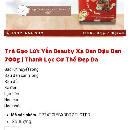
THỰC PHẨM
Trà Gạo Lứt Yến Beauty Xạ Đen Đậu Đen
700g | Thanh Lọc Cơ Thể Đẹp Da
Gạo lứt huyết rồng
Đậu đen xanh lòng
Đậu đỏ
Xạ đen
Lạc tiên
Hoa cúc
Hoa nhài
Mã sản phẩm
: TP24TGLYBXDDD7|TLCTDD
Số lượng