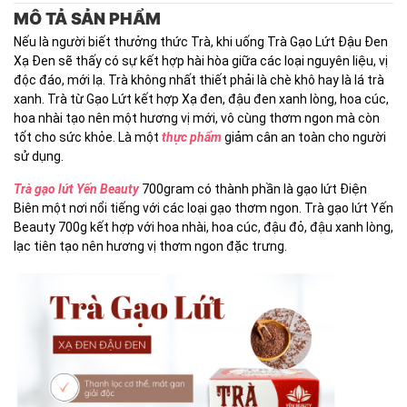
MÔ TẢ SẢN PHẨM
Nếu là người biết thưởng thức Trà, khi uống Trà Gạo Lứt Đậu Đen
Xạ Đen sẽ thấy có sự kết hợp hài hòa giữa các loại nguyên liệu, vị
độc đáo, mới lạ. Trà không nhất thiết phải là chè khô hay là lá trà
xanh. Trà từ Gạo Lứt kết hợp Xạ đen, đậu đen xanh lòng, hoa cúc,
hoa nhài tạo nên một hương vị mới, vô cùng thơm ngon mà còn
tốt cho sức khỏe. Là một
thực phẩm
giảm cân an toàn cho người
sử dụng.
Trà gạo lứt Yến Beauty
700gram có thành phần là gạo lứt Điện
Biên một nơi nổi tiếng với các loại gạo thơm ngon. Trà gạo lứt Yến
Beauty 700g kết hợp với hoa nhài, hoa cúc, đậu đỏ, đậu xanh lòng,
lạc tiên tạo nên hương vị thơm ngon đặc trưng.