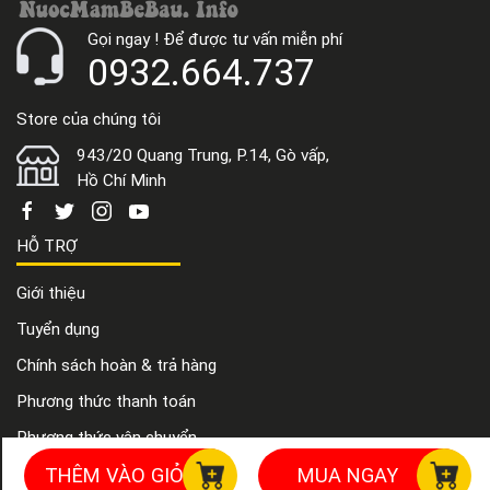
Gọi ngay ! Để được tư vấn miễn phí
0932.664.737
Store của chúng tôi
943/20 Quang Trung, P.14, Gò vấp,
Hồ Chí Minh
HỖ TRỢ
Giới thiệu
Tuyển dụng
Chính sách hoàn & trả hàng
Phương thức thanh toán
Phương thức vận chuyển
Điều khoản sử dụng
THÊM VÀO GIỎ
MUA NGAY