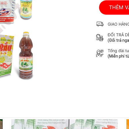
THÊM V
GIAO HÀN
ĐỔI TRẢ D
(Đổi trả ng
Tổng đài t
(Miễn phí t