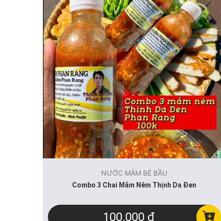
NƯỚC MẮM BÉ BẦU
Combo 3 Chai Mắm Nêm Thịnh Da Đen
100.000 đ