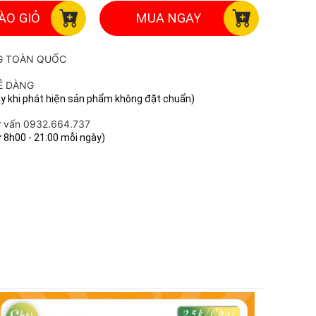
ÀO GIỎ
MUA NGAY
G TOÀN QUỐC
Ễ DÀNG
ay khi phát hiện sản phẩm không đặt chuẩn)
ư vấn 0932.664.737
ừ 8h00 - 21:00 mỗi ngày)