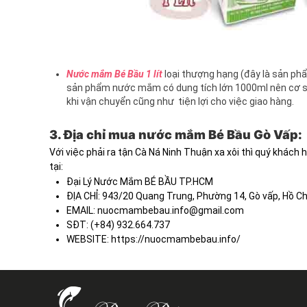
Nước mắm Bé Bầu 1 lít
loại thượng hạng (đây là sản phẩ
sản phẩm nước mắm có dung tích lớn 1000ml nên cơ sở
khi vận chuyển cũng như tiện lợi cho việc giao hàng.
3. Địa chỉ mua nước mắm Bé Bầu Gò Vấp:
Với việc phải ra tận Cà Ná Ninh Thuận xa xôi thì quý khá
tại:
Đại Lý Nước Mắm BÉ BẦU TP.HCM
ĐỊA CHỈ: 943/20 Quang Trung, Phường 14, Gò vấp, Hồ Ch
EMAIL:
nuocmambebau.info@gmail.com
SĐT: (+84) 932.664.737
WEBSITE: https://nuocmambebau.info/