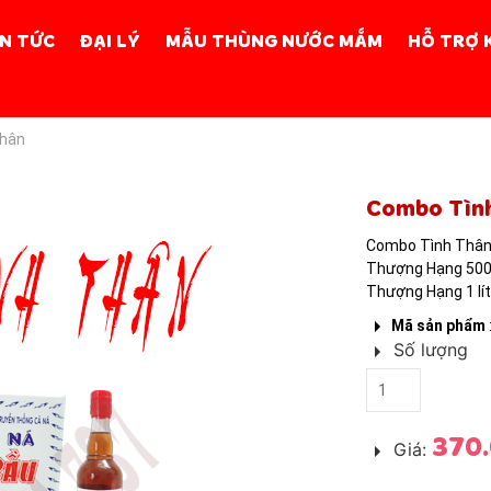
IN TỨC
ĐẠI LÝ
MẪU THÙNG NƯỚC MẮM
HỖ TRỢ 
hân
NƯỚC MẮM B
Combo Tìn
Combo Tình Thân
Thượng Hạng 50
Thượng Hạng 1 lít
Mã sản phẩm
Số lượng
370
Giá: