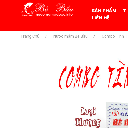
SẢN PHẨM
T
LIÊN HỆ
Trang Chủ
Nước mắm Bé Bầu
Combo Tình T