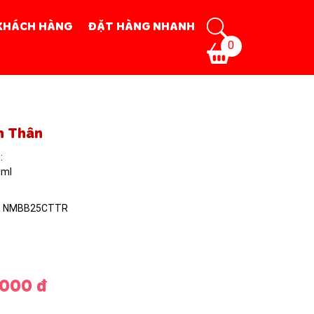
KHÁCH HÀNG
ĐẶT HÀNG NHANH
0
É BẦU
h Thân
:
0ml
: NMBB25CTTR
.000 đ