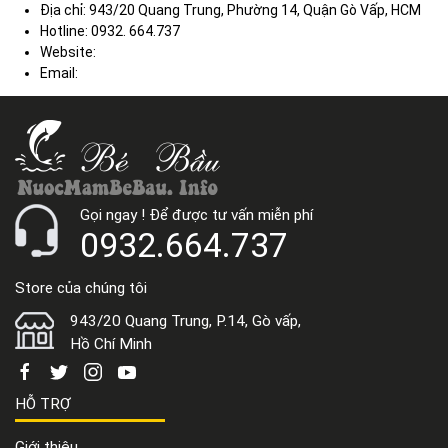
Địa chỉ: 943/20 Quang Trung, Phường 14, Quận Gò Vấp, HCM
Hotline: 0932. 664.737
Website:
https://nuocmambebau.info/
Email:
nuocmambebau.info@gmail.com
Gọi ngay ! Để được tư vấn miễn phí
0932.664.737
Store của chúng tôi
943/20 Quang Trung, P.14, Gò vấp,
Hồ Chí Minh
HỖ TRỢ
Giới thiệu