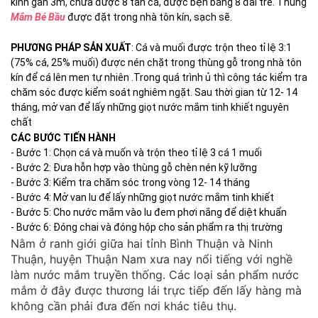
kính gần 3m, chứa được 8 tấn cá, được bện bằng 8 đai tre. Thùng
Mắm Bé Bầu
được đặt trong nhà tôn kín, sạch sẽ.
PHƯƠNG PHÁP SẢN XUẤT
: Cá và muối được trộn theo tỉ lệ 3:1
(75% cá, 25% muối) được nén chặt trong thùng gỗ trong nhà tôn
kín để cá lên men tự nhiên .Trong quá trình ủ thì công tác kiểm tra
chăm sóc được kiểm soát nghiêm ngặt. Sau thời gian từ 12- 14
tháng, mở van để lấy những giọt nước mắm tinh khiết nguyên
chất
CÁC BƯỚC TIẾN HÀNH
- Bước 1: Chọn cá và muốn và trộn theo tỉ lệ 3 cá 1 muối
- Bước 2: Đưa hỗn hợp vào thùng gỗ chèn nén kỹ lưỡng
- Bước 3: Kiểm tra chăm sóc trong vòng 12- 14 tháng
- Bước 4: Mở van lu để lấy những giọt nước mắm tinh khiết
- Bước 5: Cho nước mắm vào lu đem phơi nắng để diệt khuẩn
- Bước 6: Đóng chai và đóng hộp cho sản phẩm ra thị trường
Nằm ở ranh giới giữa hai tỉnh Bình Thuận và Ninh
Thuận, huyện Thuận Nam xưa nay nổi tiếng với nghề
làm nước mắm truyền thống. Các loại sản phẩm nước
mắm ở đây được thương lái trực tiếp đến lấy hàng mà
không cần phải đưa đến nơi khác tiêu thụ.