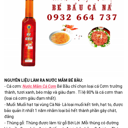
NGUYÊN LIỆU LÀM RA NƯỚC MẮM BÉ BẦU:
- Cá cơm:
Nước Mắm Cá Cơm
Bé Bầu chỉ chọn loại cá Cơm trưởng
thành, tươi xanh, béo mập và giàu đạm . Tỉ lệ 80% là cá cơm than
(loại cá cơm giàu đạm nhất).
- Muối :Muối hạt tại vùng Cà Ná- Là loại muối kết tinh, hạt to, được
bảo quản ít nhất 1 năm nhằm loại bỏ hết thành phần gây chát,
đắng
- Thùng gỗ: Thùng được làm từ gỗ Bời Lời .Mỗi thùng có đường